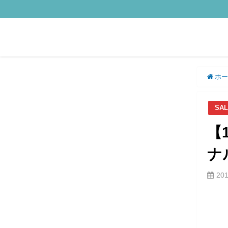
ホー
SA
【
ナ
20