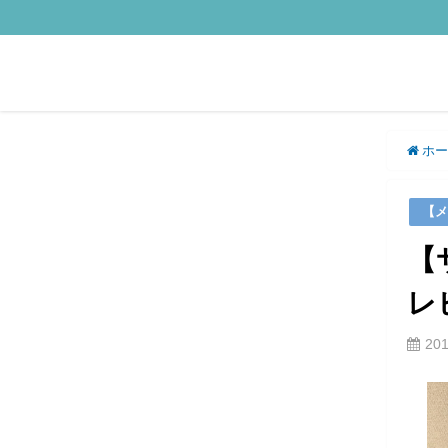
ホー
【メ
【
レ
20