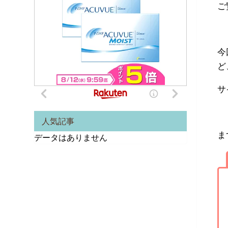
ご
今
ど
サ
人気記事
ま
データはありません