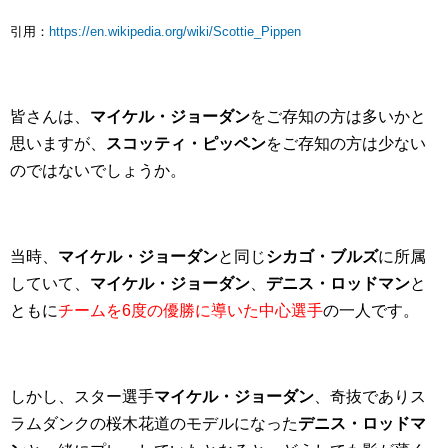
引用：
https://en.wikipedia.org/wiki/Scottie_Pippen
皆さんは、
マイケル・ジョーダン
をご存知の方は多いかと
思いますが、
スコッティ・ピッペン
をご存知の方は少ない
のではないでしょうか。
当時、
マイケル・ジョーダン
と同じ
シカゴ・ブルズ
に所属
していて、
マイケル・ジョーダン
、
デニス・ロッドマン
と
ともに
チームを6度の優勝に導いた中心選手
の一人です。
しかし、スター選手
マイケル・ジョーダン
、奇抜でありス
ラムダンクの桜木花道のモデルになった
デニス・ロッドマ