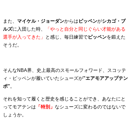
また、
マイケル・ジョーダン
からは
ピッペン
が
シカゴ・ブ
ルズ
に入団した時、
「やっと自分と同じぐらい才能がある
選手が入ってきた」
と感じ、毎日練習で
ピッペン
を鍛えた
そうだ。
そんなNBA界、史上最高のスモールフォワード、スコッテ
ィ・ピッペンが履いていたシューズが
”エアモアアップテン
ポ”
。
それを知って履くと歴史を感じることができ、あなたにと
ってモアテンは
「特別」
なシューズに変わるのではないで
しょうか。