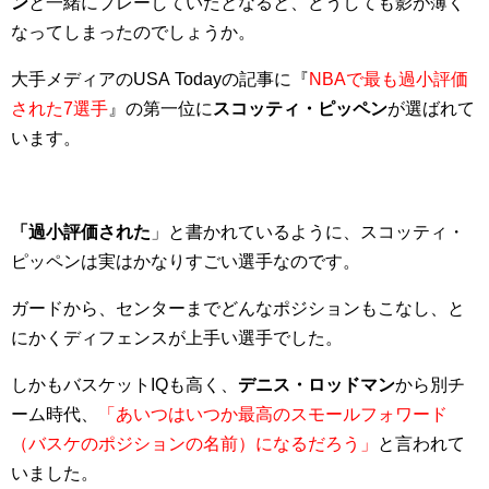
ン
と一緒にプレーしていたとなると、どうしても影が薄く
なってしまったのでしょうか。
大手メディアのUSA Todayの記事に『
NBAで最も過小評価
された7選手
』の第一位に
スコッティ・ピッペン
が選ばれて
います。
「過小評価された
」と書かれているように、スコッティ・
ピッペンは実はかなりすごい選手なのです。
ガードから、センターまでどんなポジションもこなし、と
にかくディフェンスが上手い選手でした。
しかもバスケットIQも高く、
デニス・ロッドマン
から別チ
ーム時代、
「あいつはいつか最高のスモールフォワード
（バスケのポジションの名前）になるだろう」
と言われて
いました。