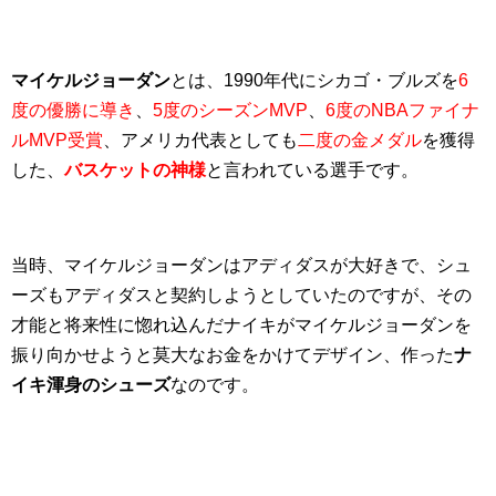
マイケルジョーダン
とは、1990年代にシカゴ・ブルズを
6
度の優勝
に導き
、
5度のシーズンMVP
、
6度のNBAファイナ
ルMVP受賞
、アメリカ代表としても
二度の金メダル
を獲得
した、
バスケットの神様
と言われている選手です。
当時、マイケルジョーダンはアディダスが大好きで、シュ
ーズもアディダスと契約しようとしていたのですが、その
才能と将来性に惚れ込んだナイキがマイケルジョーダンを
振り向かせようと莫大なお金をかけてデザイン、作った
ナ
イキ渾身のシューズ
なのです。