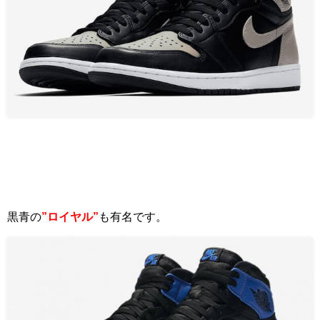
黒青の
”ロイヤル”
も
有名です。