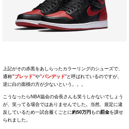
上記がその赤黒をあしらったカラーリングのシューズで、
通称
”ブレッド”
や
”バンデッド
”と呼ばれているのですが、
逆に白の面積の方が少ないという。。。
こうなったらNBA協会の会長さんも笑うしかないでしょう
が、笑ってる場合ではありませんでした。当然、規定に違
反しているため
一試合履くごとに
約50万円
もの
罰金
を課せ
られました。