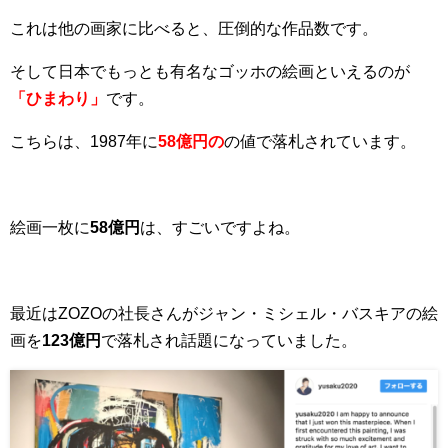
これは他の画家に比べると、圧倒的な作品数です。
そして日本でもっとも有名なゴッホの絵画といえるのが
「ひまわり」
です。
こちらは、1987年に
58億円の
の値で落札されています。
絵画一枚に
58億円
は、すごいですよね。
最近はZOZOの社長さんが
ジャン・ミシェル・バスキアの絵
画を
123億円
で落札され話題になっていました。