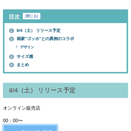
目次
[
閉じる
]
8/4（土） リリース予定
1
画家”ゴッホ”との異例のコラボ
2
デザイン
サイズ感
3
まとめ
4
8/4
（土） リリース予定
オンライン販売店
00：00〜