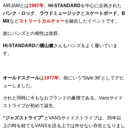
AIRJAMとは
1997年
、
Hi-STANDARD
を中心に企画された
パンク・ロック
、
ラウドミュージック
と
スケートボード、B
MX
など
ストリートカルチャー
を融合したイベントです。
故にバンズとの相性は抜群。
HI-STANDARD
の
横山健
さんもバンズをよく履いていま
す。
オールドスクール
は
1977年
、俗にいう“Style 36”としてデビ
ューしました。
それと同時に今もなおブランドの象徴である、Vansサイド
ストライプが初めて誕生。
“ジャズストライプ”
とVANSサイドストライプは、35年以
上の時を経てもVANSを語る上では外せない存在となりまし