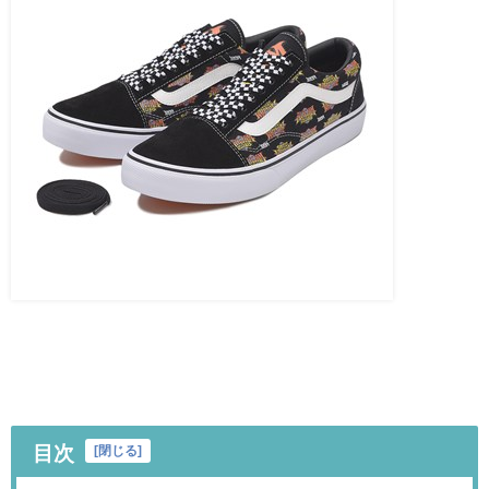
目次
[
閉じる
]