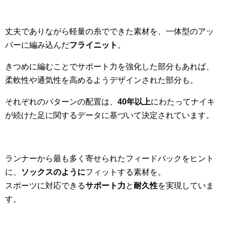
丈夫でありながら軽量の糸でできた素材を、
一体型のアッ
パーに編み込んだ
フライニット
。
きつめに編むことでサポート力を強化した部分もあれば、
柔軟性や通気性を高めるようデザインされた部分も。
それぞれのパターンの配置は、
40年以上
にわたってナイキ
が
続けた足に関するデータに基づいて決定されています。
ランナーから最も多く寄せられたフィードバックをヒント
に、
ソックスのように
フィットする素材を。
スポーツに対応できる
サポート力
と
耐久性
を実現していま
す。