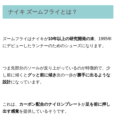
ナイキ ズームフライとは？
ズームフライはナイキが
10年以上の研究開発の末
、1995年
にデビューした
ランナーのためのシューズ
になります。
つま先部分のソールが反り上がっているのが特徴的で、少
し前に傾くと
グッと前に傾き
次の一歩が
勝手に出るような
設計
になっています。
これは、
カーボン配合のナイロンプレート
が
足を前に押し
出す感覚
を提供しているそうです。