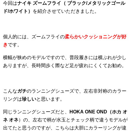
今回は
ナイキ ズームフライ（ ブラック/メタリックゴール
ド/ホワイト）
を紹介させていただきました。
個人的には、ズームフライの
柔らかいクッショニングが好
き
です。
横幅が狭めのモデルですので、普段履きには横ぶれが少し
ありますが、長時間歩く際など足が疲れにくくてお勧め。
こんな
ガチ
のランニングシューズで、左右非対称のカラー
リングは
珍しい
と思います。
同じランニングシューズだと、
HOKA ONE OND（ホカ オ
ネ オネ
）の、左右で柄が水玉とチェック柄で違うモデルが
出てたと思うのですが、こちらは大胆にカラーリングが違