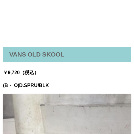
VANS OLD SKOOL
￥9,
720（税込）
(B・ O)D.SPRU/BLK