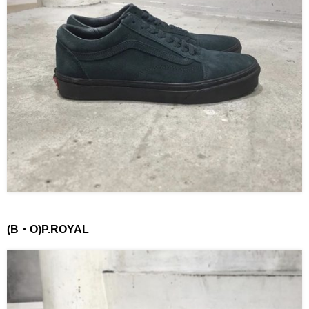
(B・O)P.ROYAL