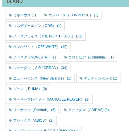
BLAND
ミキハウス
(1)
コンバース（CONVERSE）
(1)
コムデギャルソン（CDG）
(1)
ノースフェイス（THE NORTH FACE）
(11)
オフホワイト（OFF-WHITE）
(10)
ノベスタ（NOVESTA）
(1)
コロンビア（Columbia）
(1)
ジョーダン（ AIR JORDAN）
(34)
ニューバランス（New Balance）
(1)
アカチャンホンポ
(1)
プーマ（ PUMA）
(8)
マーキープレイヤー（MARQUEE PLAYER）
(2)
リーボック（Reebok）
(5)
アディダス（ADIDAS)
(9)
アシックス（ASICS）
(2)
アンダーアーマー(UNDER ARMOUR)
(1)