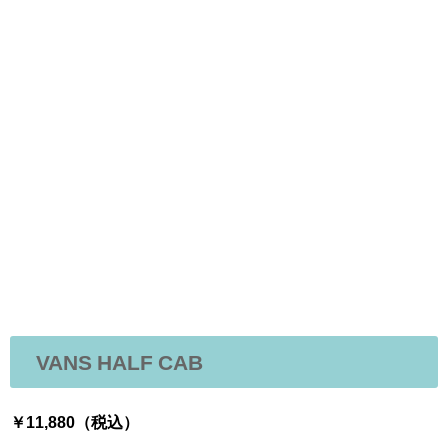
VANS HALF CAB
￥11,880（税込）