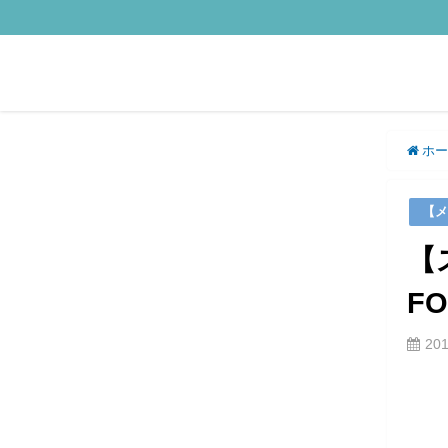
ホー
【メ
【
F
20