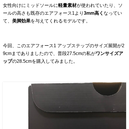
女性向けにミッドソールに
軽量素材
が使われていたり、ソ
ールの高さも既存のエアフォース1より
3mm高く
なってい
て、
美脚効果
を与えてくれるモデルです。
今回、このエアフォース1 アップステップのサイズ展開が2
9cmまでありましたので、普段27.5cmの私が
ワンサイズア
ップ
の28.5cmを購入してみました。