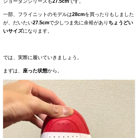
ジョーダンシリーズも
27.5cm
です。
一部、フライニットのモデルは
28cm
を買ったりもしました
が、だいたい
27.5cm
で少しつま先に余裕があり
ちょうどい
いサイズ
になります。
では、実際に履いていきましょう。
まずは、
座った状態
から。